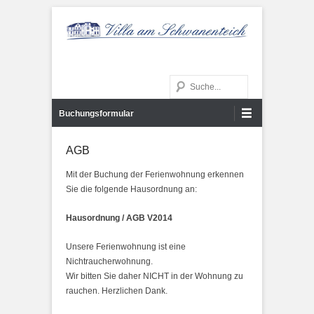
Schon ab 55,- Euro! Ferienwohnung, Pension, Übernachtung
Ferienwohnung und Pension
günstig! Im Spree-Neiße-Kreis in der Nähe von Cottbus bzw.
Hoyerswerda.
Search
in Spremberg!
Primary Menu
Skip to content
Buchungsformular
AGB
Mit der Buchung der Ferienwohnung erkennen
Sie die folgende Hausordnung an:
Hausordnung / AGB V2014
Unsere Ferienwohnung ist eine
Nichtraucherwohnung.
Wir bitten Sie daher NICHT in der Wohnung zu
rauchen. Herzlichen Dank.